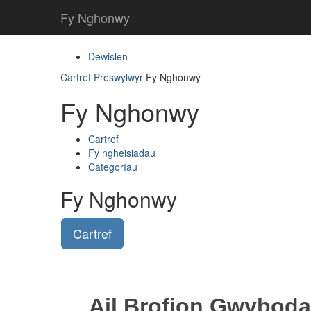
Fy Nghonwy
Dewislen
Cartref
Preswylwyr
Fy Nghonwy
Fy Nghonwy
Cartref
Fy ngheisiadau
Categorïau
Fy Nghonwy
Cartref