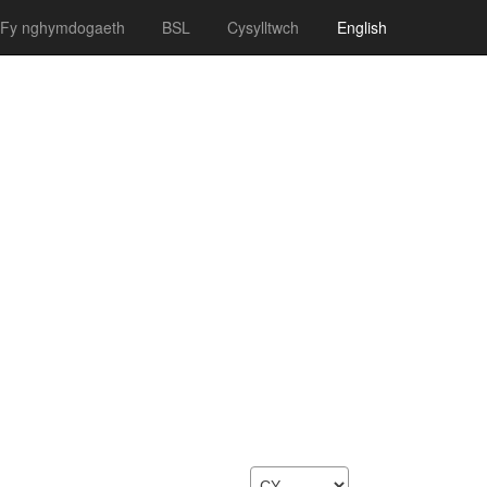
Fy nghymdogaeth
BSL
Cysylltwch
English