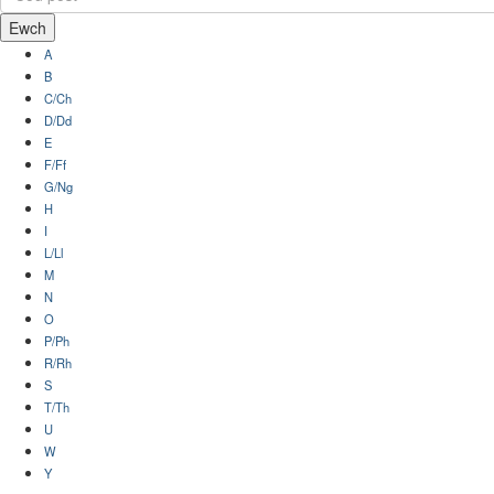
Ewch
A
B
C/Ch
D/Dd
E
F/Ff
G/Ng
H
I
L/Ll
M
N
O
P/Ph
R/Rh
S
T/Th
U
W
Y