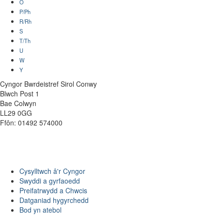
O
P/Ph
R/Rh
S
T/Th
U
W
Y
Cyngor Bwrdeistref Sirol Conwy
Blwch Post 1
Bae Colwyn
LL29 0GG
Ffôn: 01492 574000
Cysylltwch â'r Cyngor
Swyddi a gyrfaoedd
Preifatrwydd a Chwcis
Datganiad hygyrchedd
Bod yn atebol