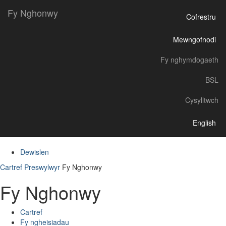
Fy Nghonwy
Cofrestru
Mewngofnodi
Fy nghymdogaeth
BSL
Cysylltwch
English
Dewislen
Cartref
Preswylwyr
Fy Nghonwy
Fy Nghonwy
Cartref
Fy ngheisiadau