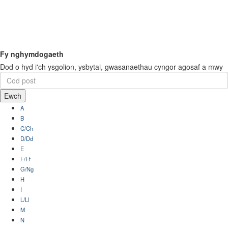
Fy nghymdogaeth
Dod o hyd i'ch ysgolion, ysbytai, gwasanaethau cyngor agosaf a mwy
Ewch
A
B
C/Ch
D/Dd
E
F/Ff
G/Ng
H
I
L/Ll
M
N